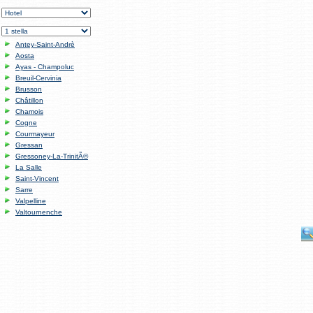
Antey-Saint-Andrè
Aosta
Ayas - Champoluc
Breuil-Cervinia
Brusson
Châtillon
Chamois
Cogne
Courmayeur
Gressan
Gressoney-La-TrinitÃ©
La Salle
Saint-Vincent
Sarre
Valpelline
Valtournenche