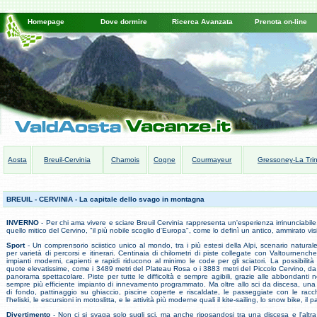
Homepage
Dove dormire
Ricerca Avanzata
Prenota on-line
Aosta
Breuil-Cervinia
Chamois
Cogne
Courmayeur
Gressoney-La Trin
BREUIL - CERVINIA - La capitale dello svago in montagna
INVERNO
- Per chi ama vivere e sciare Breuil Cervinia rappresenta un'esperienza irrinunciabil
quello mitico del Cervino, "il più nobile scoglio d'Europa", come lo definì un antico, ammirato vis
Sport
- Un comprensorio sciistico unico al mondo, tra i più estesi della Alpi, scenario natural
per varietà di percorsi e itinerari. Centinaia di chilometri di piste collegate con Valtournench
impianti moderni, capienti e rapidi riducono al minimo le code per gli sciatori. La possibilità
quote elevatissime, come i 3489 metri del Plateau Rosa o i 3883 metri del Piccolo Cervino, da
panorama spettacolare. Piste per tutte le difficoltà e sempre agibili, grazie alle abbondanti 
sempre più efficiente impianto di innevamento programmato. Ma oltre allo sci da discesa, una p
di fondo, pattinaggio su ghiaccio, piscine coperte e riscaldate, le passeggiate con le rac
l'heliski, le escursioni in motoslitta, e le attività più moderne quali il kite-sailing, lo snow bike, il
Divertimento
- Non ci si svaga solo sugli sci, ma anche riposandosi tra una discesa e l'altra 