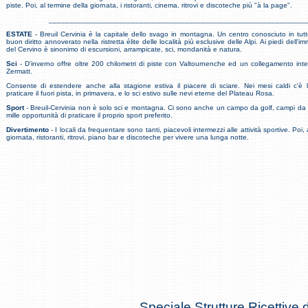
piste. Poi, al termine della giornata, i ristoranti, cinema, ritrovi e discoteche più "à la page".
______________________________________________________________
ESTATE
- Breuil Cervinia è la capitale dello svago in montagna. Un centro conosciuto in tut
buon diritto annoverato nella ristretta élite delle località più esclusive delle Alpi. Ai piedi dell'
del Cervino è sinonimo di escursioni, arrampicate, sci, mondanità e natura.
Sci
- D'inverno offre oltre 200 chilometri di piste con Valtournenche ed un collegamento int
Zermatt.
Consente di estendere anche alla stagione estiva il piacere di sciare. Nei mesi caldi c'è la
praticare il fuori pista, in primavera, e lo sci estivo sulle nevi eterne del Plateau Rosa.
Sport
- Breuil-Cervinia non è solo sci e montagna. Ci sono anche un campo da golf, campi da t
mille opportunità di praticare il proprio sport preferito.
Divertimento
- I locali da frequentare sono tanti, piacevoli intermezzi alle attività sportive. Poi,
giornata, ristoranti, ritrovi, piano bar e discoteche per vivere una lunga notte.
Speciale Strutture Ricettive d