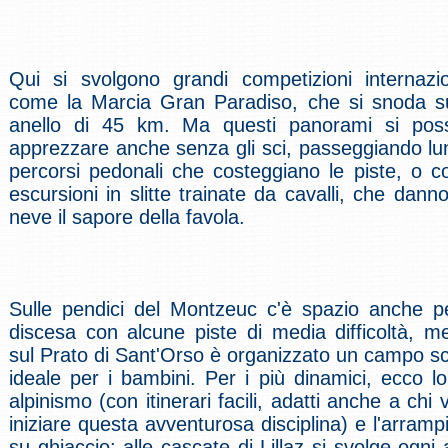
Qui si svolgono grandi competizioni internazio
come la Marcia Gran Paradiso, che si snoda s
anello di 45 km. Ma questi panorami si pos
apprezzare anche senza gli sci, passeggiando lu
percorsi pedonali che costeggiano le piste, o c
escursioni in slitte trainate da cavalli, che danno
neve il sapore della favola.
Sulle pendici del Montzeuc c'è spazio anche p
discesa con alcune piste di media difficoltà, m
sul Prato di Sant'Orso è organizzato un campo s
ideale per i bambini. Per i più dinamici, ecco lo
alpinismo (con itinerari facili, adatti anche a chi 
iniziare questa avventurosa disciplina) e l'arramp
su ghiaccio: alle cascate di Lillaz si svolge ogni