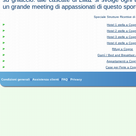
un grande meeting di appassionati di questo spor
Speciale Strutture Ricettive d
Hotel 1 stella a Cog
Hotel 2 stelle a Cog
Hotel 3 stelle a Cog
Hotel 4 stelle a Cog
Rifugi a Cogne
Garnì / Bed and Breakfast
Appartamenti a Cog
Case per Ferie a Co
Condizioni generali
|
Assistenza clienti
|
FAQ
|
Privacy