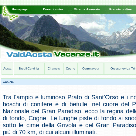
Homepage
Dove dormire
Ricerca Avanzata
Prenota on-line
Aosta
Breuil-Cervinia
Chamois
Cogne
Courmayeur
Gressoney-La Trin
COGNE
Tra l'ampio e luminoso Prato di Sant'Orso e i no
boschi di conifere e di betulle, nel cuore del 
Nazionale del Gran Paradiso, ecco la regina dell
di fondo, Cogne. Le lunghe piste di fondo si sn
sotto le cime della Grivola e del Gran Paradis
più di 70 km, di cui alcuni illuminati.