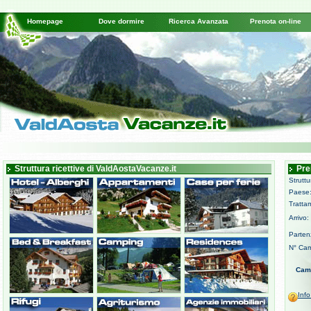
Homepage
Dove dormire
Ricerca Avanzata
Prenota on-line
Struttura ricettive di ValdAostaVacanze.it
Pre
Struttu
Paese
Tratta
Arrivo:
Partenz
N° Cam
Cam
Inf