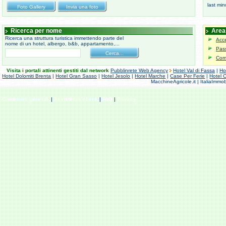
last min
Ricerca per nome
Area 
Ricerca una struttura turistica immettendo parte del
Acce
nome di un hotel, albergo, b&b, appartamento,...
Pas
Come
Visita i portali attinenti gestiti dal network
Pubblinrete Web Agency
Hotel Val di Fassa
|
Ho
Hotel Dolomiti Brenta
|
Hotel Gran Sasso
|
Hotel Jesolo
|
Hotel Marche
|
Case Per Ferie
|
Hotel 
MacchineAgricole.it | ItaliaImmob
Condizioni generali
|
Assistenza clienti
|
FAQ
|
Privacy