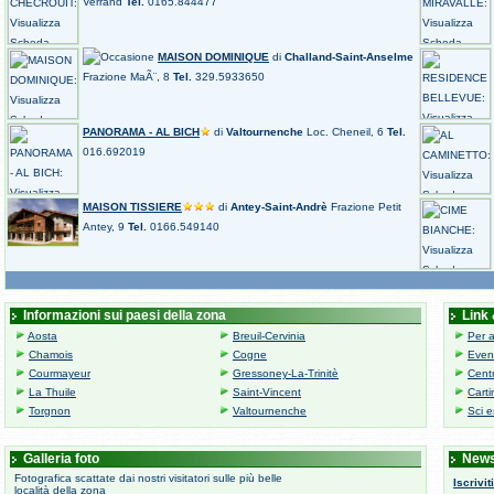
Verrand
Tel.
0165.844477
MAISON DOMINIQUE
di
Challand-Saint-Anselme
Frazione MaÃ¨, 8
Tel.
329.5933650
PANORAMA - AL BICH
di
Valtournenche
Loc. Cheneil, 6
Tel.
016.692019
MAISON TISSIERE
di
Antey-Saint-Andrè
Frazione Petit
Antey, 9
Tel.
0166.549140
Informazioni sui paesi della zona
Link 
Aosta
Breuil-Cervinia
Per a
Chamois
Cogne
Event
Courmayeur
Gressoney-La-Trinitè
Centr
La Thuile
Saint-Vincent
Carti
Torgnon
Valtournenche
Sci e
Galleria foto
News
Fotografica scattate dai nostri visitatori sulle più belle
Iscriviti
località della zona