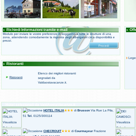
Richiedi Informazioni tramite e-mail
Off
Modulo per inviare le vostre preferenze di soggiorno a tutte le strutture di una
zona, attendendo comodamente la risposta degli albergatori circa disponibilità e
prezzi.
Lege
Ristoranti
Elenco dei migliori ristoranti
Ristoranti
segnalati da
Valdaostavacanze.it.
Hotel selezionati da ValdAostaVacanze.it
HOTEL ITALIA
di
Brusson
Via Rue La Pila,
51
Tel.
0125/300114
CHECROUIT
di
Courmayeur
Frazione