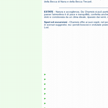
della Becca di Nana e della Becca Trecaré.
_________________________________
ESTATE
- Natura e accoglienza. Da Chamois si può partir
paese l'atmosfera è di pace e tranquillità, conferita an
dolci e corroborata da un clima ideale, riparato dai venti,
Sport ed escursioni
- Chamois offre ai suoi ospiti, nel pe
in scenari suggestivi, tra i pendii boscosi e ondulate prater
Lod.