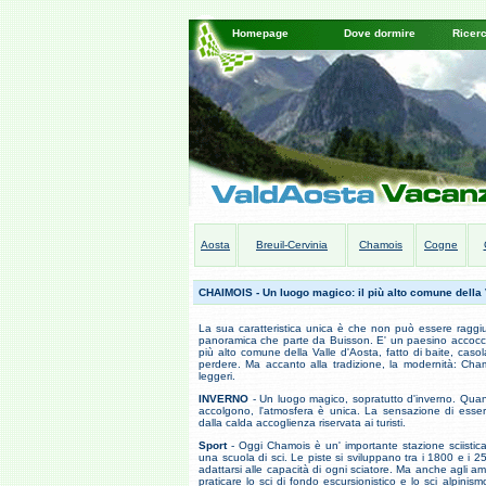
Homepage
Dove dormire
Ricer
Aosta
Breuil-Cervinia
Chamois
Cogne
CHAIMOIS - Un luogo magico: il più alto comune della 
La sua caratteristica unica è che non può essere raggi
panoramica che parte da Buisson. E' un paesino accoccolat
più alto comune della Valle d'Aosta, fatto di baite, cas
perdere. Ma accanto alla tradizione, la modernità: Chamoi
leggeri.
INVERNO
- Un luogo magico, sopratutto d'inverno. Quando
accolgono, l'atmosfera è unica. La sensazione di essere
dalla calda accoglienza riservata ai turisti.
Sport
- Oggi Chamois è un' importante stazione sciistica
una scuola di sci. Le piste si sviluppano tra i 1800 e i 
adattarsi alle capacità di ogni sciatore. Ma anche agli ama
praticare lo sci di fondo escursionistico e lo sci alpinis