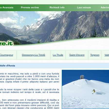
ca Avanzata
Prenota on-line
Richiedi info
Last minute
Aderire
Courmayeur
Gressoney-La Trinitè
La Thuile
Saint-Vincent
Torgnon
Val
Valle d'Aosta
unto in macchina, ma solo a piedi o con una funivia
o tra verdi pascoli a oltre 1.800 metri d'altezza, il
olari e graziosi chalet che ne fanno una meta da non
s ospita infatti il primo altiporto italiano per aerei
 la neve ricopre i tetti delle case e i pendii che le
 tornati indietro nel tempo è reale, ed è ravvivata
, ben attrezzata con 4 moderni impianti di risalita e
2500 metri e non presentano grosse difficoltà, così da
nti del fuori pista trovano ottimi percorsi. Qui si può
mo, con itinerari classici che conducono ai 3000 metri