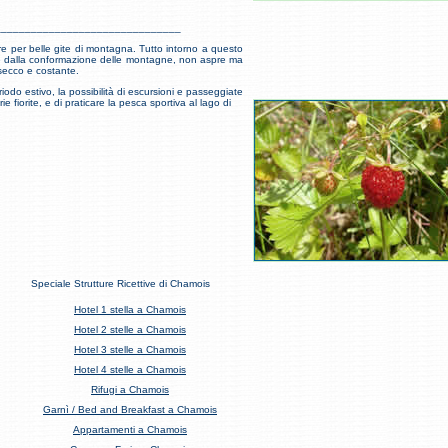
_______________________________
e per belle gite di montagna. Tutto intorno a questo
che dalla conformazione delle montagne, non aspre ma
 secco e costante.
riodo estivo, la possibilità di escursioni e passeggiate
ie fiorite, e di praticare la pesca sportiva al lago di
Speciale Strutture Ricettive di Chamois
Hotel 1 stella a Chamois
Hotel 2 stelle a Chamois
Hotel 3 stelle a Chamois
Hotel 4 stelle a Chamois
Rifugi a Chamois
Garnì / Bed and Breakfast a Chamois
Appartamenti a Chamois