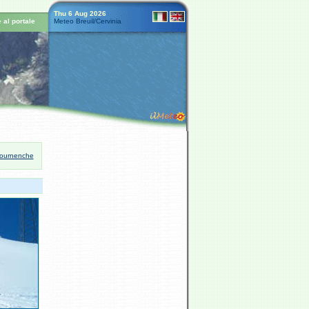
Thu 6 Aug 2026
 al portale
Meteo Breuil/Cervinia
tournenche