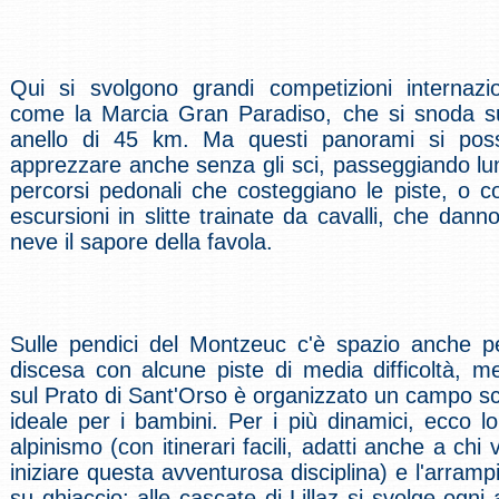
Qui si svolgono grandi competizioni internazio
come la Marcia Gran Paradiso, che si snoda s
anello di 45 km. Ma questi panorami si pos
apprezzare anche senza gli sci, passeggiando lu
percorsi pedonali che costeggiano le piste, o c
escursioni in slitte trainate da cavalli, che danno
neve il sapore della favola.
Sulle pendici del Montzeuc c'è spazio anche p
discesa con alcune piste di media difficoltà, m
sul Prato di Sant'Orso è organizzato un campo s
ideale per i bambini. Per i più dinamici, ecco lo
alpinismo (con itinerari facili, adatti anche a chi 
iniziare questa avventurosa disciplina) e l'arramp
su ghiaccio: alle cascate di Lillaz si svolge ogni