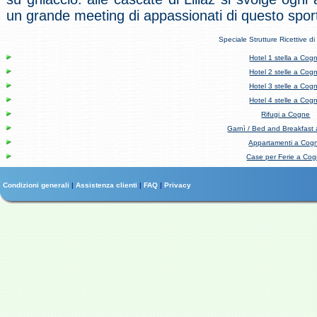
un grande meeting di appassionati di questo spor
Speciale Strutture Ricettive d
Hotel 1 stella a Cog
Hotel 2 stelle a Cog
Hotel 3 stelle a Cog
Hotel 4 stelle a Cog
Rifugi a Cogne
Garnì / Bed and Breakfast
Appartamenti a Cog
Case per Ferie a Co
Condizioni generali
|
Assistenza clienti
|
FAQ
|
Privacy