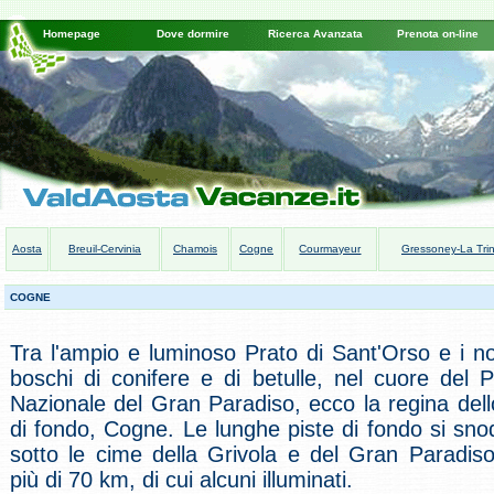
Homepage
Dove dormire
Ricerca Avanzata
Prenota on-line
Aosta
Breuil-Cervinia
Chamois
Cogne
Courmayeur
Gressoney-La Trin
COGNE
Tra l'ampio e luminoso Prato di Sant'Orso e i no
boschi di conifere e di betulle, nel cuore del 
Nazionale del Gran Paradiso, ecco la regina dell
di fondo, Cogne. Le lunghe piste di fondo si sn
sotto le cime della Grivola e del Gran Paradis
più di 70 km, di cui alcuni illuminati.